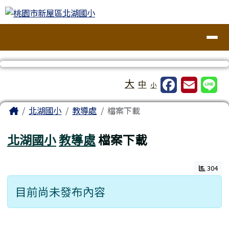
桃園市新屋區北湖國小
跳至主內容區
導覽列
工具列
大
中
小
頁尾區域
主內容區域
Home
北湖國小
教導處
檔案下載
北湖國小
教導處
檔案下載
304
目前尚未發布內容