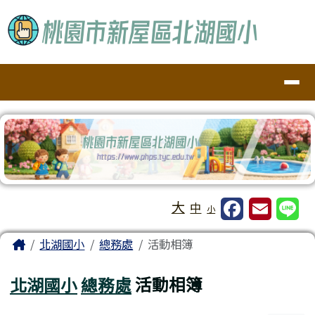
桃園市新屋區北湖國小
跳至主內容區
導覽列
工具列
大
中
小
頁尾區域
主內容區域
Home
北湖國小
總務處
活動相簿
北湖國小
總務處
活動相簿