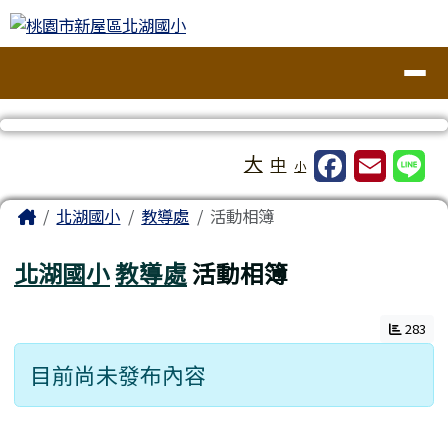
桃園市新屋區北湖國小
跳至主內容區
導覽列
工具列
大
中
小
頁尾區域
主內容區域
Home
北湖國小
教導處
活動相簿
北湖國小
教導處
活動相簿
283
目前尚未發布內容