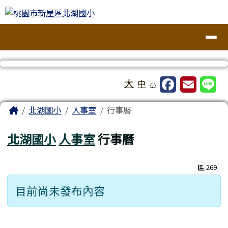
桃園市新屋區北湖國小
跳至主內容區
導覽列
工具列
大
中
小
頁尾區域
主內容區域
Home
北湖國小
人事室
行事曆
北湖國小
人事室
行事曆
269
目前尚未發布內容