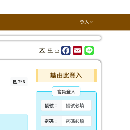
登入
大
中
小
右邊區域內容
請由此登入
256
會員登入
帳號：
密碼：