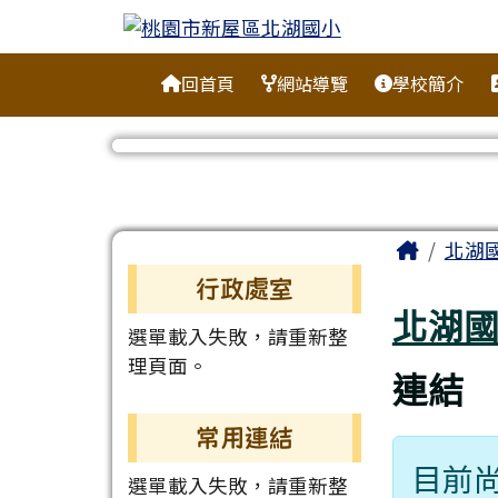
桃園市新屋區北湖國小
跳至主內容區
導覽列
回首頁
網站導覽
學校簡介
工具列
頁尾區域
主內容
Home
北湖
左邊區域內容
行政處室
北湖
選單載入失敗，請重新整
理頁面。
連結
常用連結
目前
選單載入失敗，請重新整