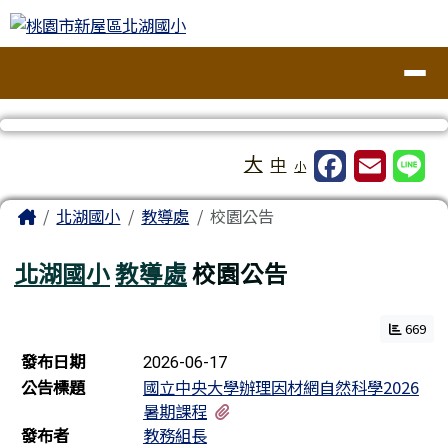
桃園市新屋區北湖國小
跳至主內容區
導覽列
工具列
大
中
小
頁尾區域
主內容區域
Home
北湖國小
教導處
校園公告
北湖國小
教導處
校園公告
669
新聞列表
發布日期
2026-06-17
公告標題
國立中央大學辦理因材網自然科學2026
有1個附檔
暑期課程
發布者
教務組長