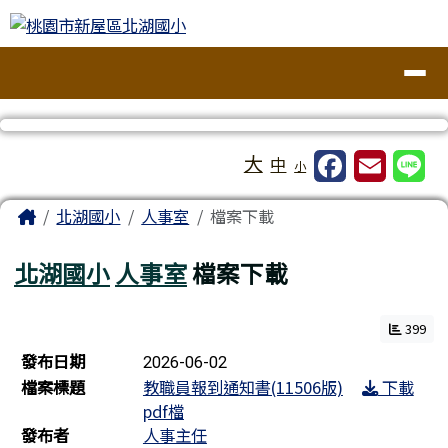
桃園市新屋區北湖國小
跳至主內容區
導覽列
工具列
大
中
小
頁尾區域
主內容區域
Home
北湖國小
人事室
檔案下載
北湖國小
人事室
檔案下載
399
檔案列表
發布日期
2026-06-02
檔案標題
教職員報到通知書(11506版)
下載
pdf檔
發布者
人事主任